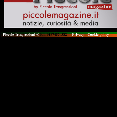
Piccole Trasgressioni ®
P.I. 01974570382
Privacy
|
Cookie policy