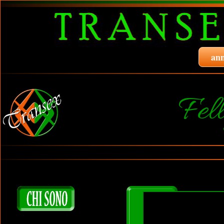
ann
Fel