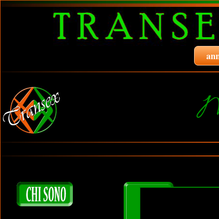
ann
M