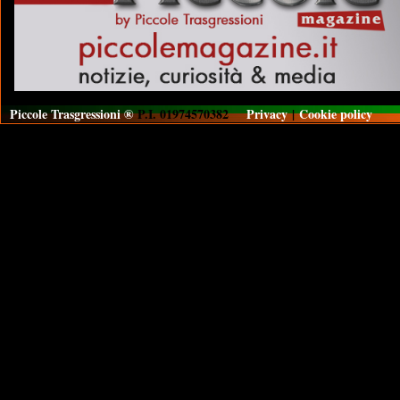
Piccole Trasgressioni ®
P.I. 01974570382
Privacy
|
Cookie policy